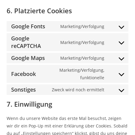
6. Platzierte Cookies
Google Fonts
Marketing/Verfolgung
Consent
to
Google
Marketing/Verfolgung
service
reCAPTCHA
Consent
google-
to
Google Maps
Marketing/Verfolgung
fonts
service
Consent
google-
to
Marketing/Verfolgung,
Facebook
recaptcha
service
Consent
funktionelle
google-
to
Sonstiges
Zweck wird noch ermittelt
maps
service
Consent
facebook
to
7. Einwilligung
service
sonstiges
Wenn du unsere Website das erste Mal besuchst, zeigen
wir dir ein Pop-Up mit einer Erklärung über Cookies. Sobald
du auf „Einstellungen speichern“ klickst, gibst du uns deine